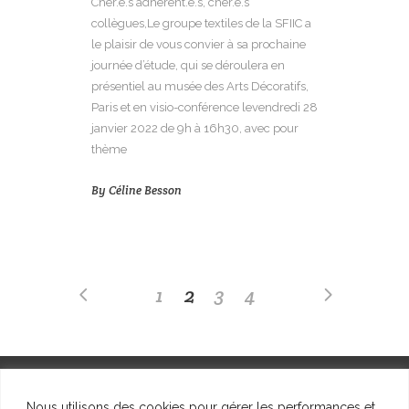
Cher.e.s adhérent.e.s, cher.e.s
collègues,Le groupe textiles de la SFIIC a
le plaisir de vous convier à sa prochaine
journée d’étude, qui se déroulera en
présentiel au musée des Arts Décoratifs,
Paris et en visio-conférence levendredi 28
janvier 2022 de 9h à 16h30, avec pour
thème
By
Céline Besson
1
2
3
4
Nous utilisons des cookies pour gérer les performances et