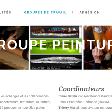
LITÉS
GROUPES DE TRAVAIL
ADHÉSION
ROUPE PEINTU
Coordinateurs
r les échanges et les collaborations
Claire Bételu
, conservateur-restaurate
conservateurs, restaurateurs, autres),
Paris 1 Panthéon-Sorbonne (HiCSA).
t à proposer de nouvelles pistes
Thierry Martel
, conservateur-restaura