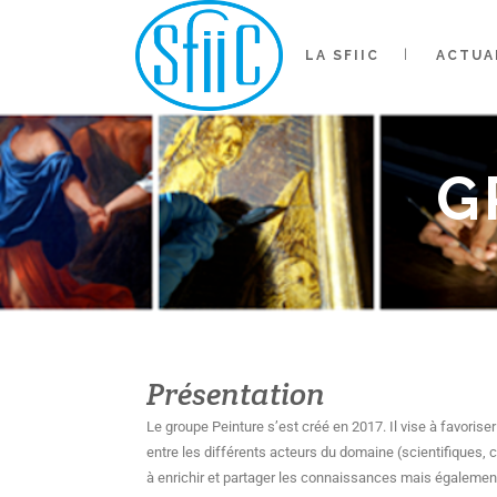
LA SFIIC
ACTUA
G
Présentation
Le groupe Peinture s’est créé en 2017. Il vise à favorise
entre les différents acteurs du domaine (scientifiques, 
à enrichir et partager les connaissances mais égalemen