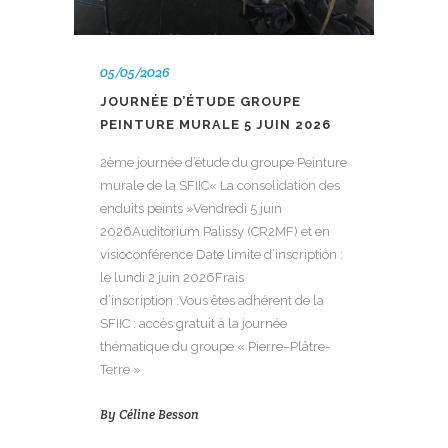
05/05/2026
JOURNÉE D’ÉTUDE GROUPE
PEINTURE MURALE 5 JUIN 2026
2ème journée d’étude du groupe Peinture
murale de la SFIIC« La consolidation des
enduits peints »Vendredi 5 juin
2026Auditorium Palissy (CR2MF) et en
visioconférence Date limite d’inscription :
le lundi 2 juin 2026Frais
d’inscription :Vous êtes adhérent de la
SFIIC : accès gratuit à la journée
thématique du groupe « Pierre–Plâtre-
Terre »
By
Céline Besson