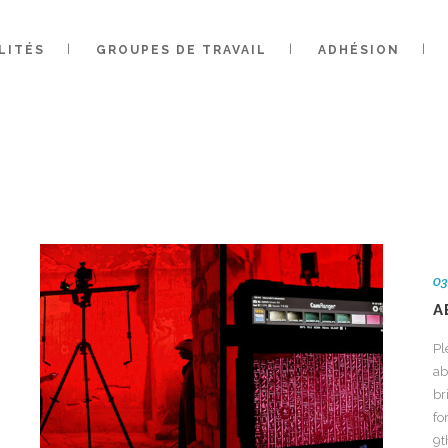
LITÉS
GROUPES DE TRAVAIL
ADHÉSION
THOR: ADMIN7
03
A
Pl
ab
br
fo
9t