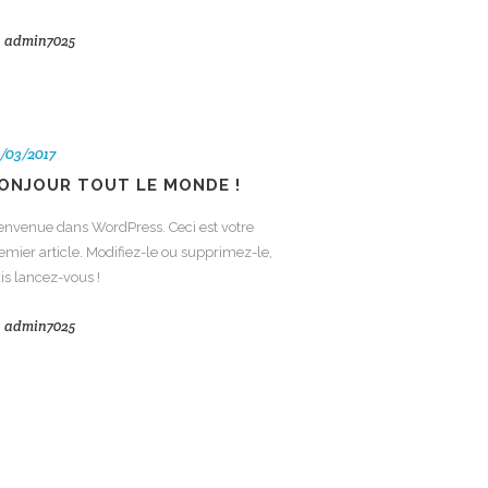
y
admin7025
/03/2017
ONJOUR TOUT LE MONDE !
envenue dans WordPress. Ceci est votre
emier article. Modifiez-le ou supprimez-le,
is lancez-vous !
y
admin7025