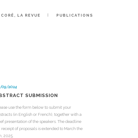
CORÉ, LA REVUE
PUBLICATIONS
025
/09/2024
BSTRACT SUBMISSION
ease use the form below to submit your
stracts (in English or French), together with a
ief presentation of the speakers. The deadline
r receipt of proposals is extended to March the
h, 2025.