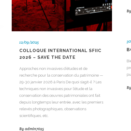
B
30
12/09/2025
B
COLLOQUE INTERNATIONAL SFIIC
2026 – SAVE THE DATE
Bi
pr
Approches non invasives d’études et de
pu
recherche pour la conservation du patrimoine —
29-30 janvier 2026 à Paris De quoi s’agit-il ? Les
B
techniques non invasives pour l’étude et la
conservation des œuvres patrimoniales ont fait
depuis longtemps leur entrée, avec les premiers
relevés photographiques, observations
scientifiques, etc.
By
admin7025