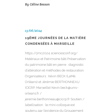
By
Céline Besson
13/06/2024
19ÈME JOURNÉES DE LA MATIÈRE
CONDENSÉES À MARSEILLE
https://jmc2024.sciencesconf.org/
Matériaux et Patrimoine bâti Préservation
du patrimoine bâti en pierre : diagnostic
d’altération et méthodes de restauration
Organisateurs : Kévin BECK (LaMé,
Orléans) et Jérémie BERTHONNEAU
(CICRP, Marseille) Kevin.beck@univ-
orleans.fr /
jeremie.berthonneau@cicrp.fr Soutien /
labellisation : le mini-colloque est
soutenu par l’existence du Groupement