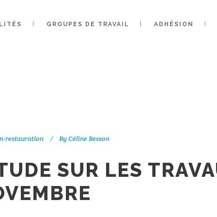
ÉE D’ÉTUDE S
LITÉS
GROUPES DE TRAVAIL
ADHÉSION
X DU LRMH : L
NOVEMBRE
on-restauration
By
Céline Besson
TUDE SUR LES TRAV
NOVEMBRE