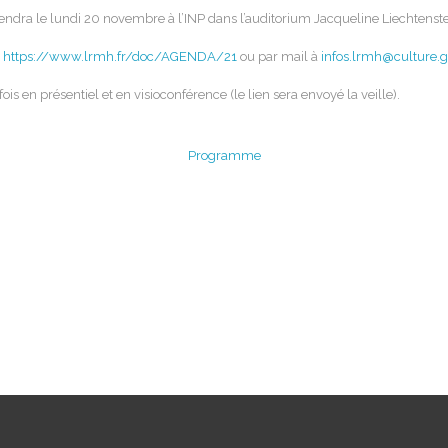
iendra le lundi 20 novembre à l’INP dans l’auditorium Jacqueline Liechtenste
:
https://www.lrmh.fr/doc/AGENDA/21
ou par mail à
infos.lrmh@culture.g
ois en présentiel et en visioconférence (le lien sera envoyé la veille).
Programme