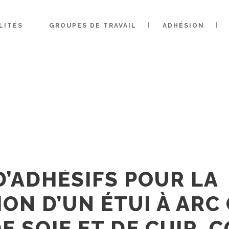
CHE D’ADHÉSI
OLIDATION D’U
LITÉS
GROUPES DE TRAVAIL
ADHÉSION
TOMAN, CONST
 DE CUIR, CON
 DE L’ARMÉE DE
dinateurs Textile
’ADHÉSIFS POUR LA
ON D’UN ÉTUI À ARC
E SOIE ET DE CUIR, 