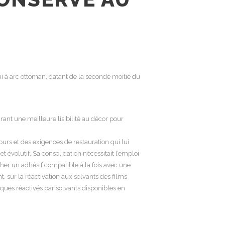
ui à arc ottoman, datant de la seconde moitié du
urant une meilleure lisibilité au décor p
our
lours et des exigences de restauration qui lui
t évolutif. Sa consolidation nécessitait l’emploi
ercher un adhésif compatible à la fois avec une
t, sur la réactivation aux solvants des films
iques réactivés par solvants disponibles en