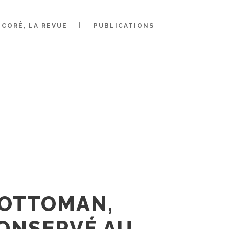
FS POUR
N ÉTUI À
CORÉ, LA REVUE
PUBLICATIONS
ITUÉ DE
SERVÉ AU
 PARIS
 OTTOMAN,
CONSERVÉ AU