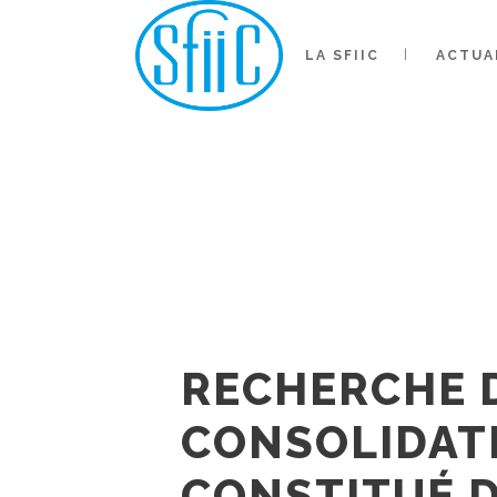
RECHER
LA CONS
LA SFIIC
ACTUA
ARC OT
SOIE ET
MUSÉE
14/03/2022
In
Groupe Textile
By
Coor
RECHERCHE D
CONSOLIDATI
CONSTITUÉ D