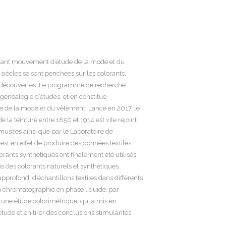
ortant mouvement d’étude de la mode et du
 siècles se sont penchées sur les colorants,
les découvertes. Le programme de recherche
e généalogie d’études, et en constitue
re de la mode et du vêtement. Lancé en 2017, le
a teinture entre 1850 et 1914 est vite rejoint
usées ainsi que par le Laboratoire de
st en effet de produire des données textiles
rants synthétiques ont finalement été utilisés.
is des colorants naturels et synthétiques.
profondi d’échantillons textiles dans différents
a chromatographie en phase liquide, par
 à une étude colorimétrique, qui a mis en
étude et en tirer des conclusions stimulantes.