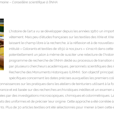
moine – Conseillère scientifique à l’INHA
L’histoire de l’art a vu se développer depuis les années 1980 un imp
vêtement. Mais peu d’études françaises sur les textiles des XIXe et XXe
laissant le champ libre à la recherche, à la réflexion et à de nouvel
intitulé « Colorants et textiles de 1850 à nos jours » s’inscrit dans cett
potentiellement un jalon à même de susciter une relecture de l’histoi
programme de recherche de l’INHA dédié au processus de transition de l
par plusieurs chercheurs académiques, personnels scientifiques des m
Recherche des Monuments Historiques (LRMH). Son objectif principal e
spécifiques concernant les dates précises auxquelles les premiers colo
issances sur les pratiques dans les ateliers de teinturiers utilisant à la fo
ance et est basée sur des recherches archivistiques inédites et un examen ap
ées par des investigations microscopiques, chimiques et colorimétriques. L
aits des uniformes et de préciser leur origine. Cette approche a été corrélée
s. Plus de 30 articles textiles ont été sélectionnés pour mener à bien cette 