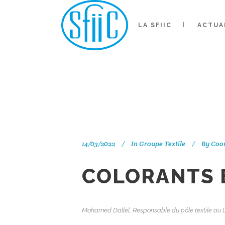
LA SFIIC
ACTUA
COLOR
1
14/03/2022
In
Groupe Textile
By
Coor
COLORANTS E
Mohamed Dallel, Responsable du pôle textile au