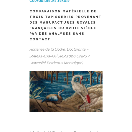
Coordinateurs Textile
COMPARAISON MATÉRIELLE DE
TROIS TAPISSERIES PROVENANT
DES MANUFACTURES ROYALES
FRANÇAISES DU XVIIIE SIÈCLE
PAR DES ANALYSES SANS
CONTACT
Hortense de la Codre, Doctorante –
IRAMAT-CRPAA (UMR 5060 CNRS /
Université Bordeaux Montaigne)