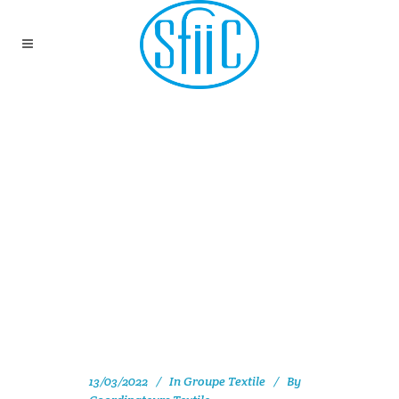
COMPARAISON
MATÉRIELLE DE TROIS
TAPISSERIES
PROVENANT DES
MANUFACTURES
ROYALES FRANÇAISES
DU XVIIIE SIÈCLE PAR
DES ANALYSES SANS
CONTACT
13/03/2022
In
Groupe Textile
By