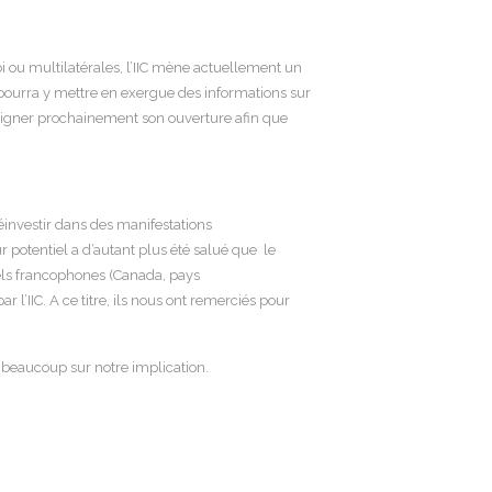
bi ou multilatérales, l’IIC mène actuellement un
pourra y mettre en exergue des informations sur
s souligner prochainement son ouverture afin que
éinvestir dans des manifestations
 potentiel a d’autant plus été salué que le
nels francophones (Canada, pays
l’IIC. A ce titre, ils nous ont remerciés pour
e beaucoup sur notre implication.