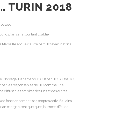
… TURIN 2018
é posée…
ond plan sans pourtant l’oublier.
rseille et que d’autre part l’IIC avait inscrit à
 Norvège, Danemark), l’IIC Japan, IIC Suisse, IIC
 et par les responsables de l’IIC comme une
 diffuser les activités des uns et des autres.
 de fonctionnement, ses propres activités… ainsi
 par an et organisent quelques journées d’étude