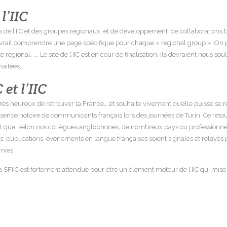
l’IIC
tés de l’IIC et des groupes régionaux, et de développement de collaborations 
devrait comprendre une page spécifique pour chaque « regional group ». On 
ite régional, …. Le site de l’IIC est en cour de finalisation. Ils devraient nou
haitées…
 et l’IIC
très heureux de retrouver la France….et souhaite vivement qu’elle puisse se r
sence notoire de communicants français lors des journées de Turin. Ce retour
IIC, et que, selon nos collègues anglophones, de nombreux pays ou profession
ublications, événements en langue françaises soient signalés et relayés par 
nies.
a SFIIC est fortement attendue pour être un élément moteur de l’IIC qui mis