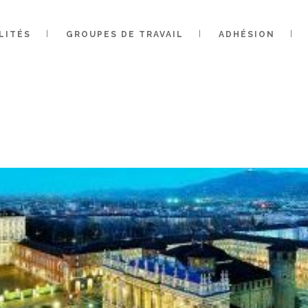
LITÉS
GROUPES DE TRAVAIL
ADHÉSION
 LA SFIIC REN
’IIC … TURIN 20