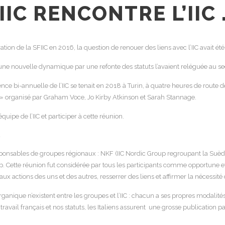
IC RENCONTRE L’IIC 
ation de la SFIIC en 2016, la question de renouer des liens avec l’IIC avait ét
une nouvelle dynamique par une refonte des statuts l’avaient reléguée au sec
e bi-annuelle de l’IIC se tenait en 2018 à Turin, à quatre heures de route de Ma
» organisé par Graham Voce, Jo Kirby Atkinson et Sarah Stannage.
uipe de l’IIC et participer à cette réunion.
sponsables de groupes régionaux : NKF (IIC Nordic Group regroupant la Suède,
Group. Cette réunion fut considérée par tous les participants comme opportune
actions des uns et des autres, resserrer des liens et affirmer la nécessité de
nique n’existent entre les groupes et l’IIC : chacun a ses propres modalités
 travail français et nos statuts, les Italiens assurent une grosse publication