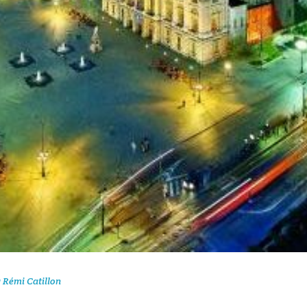
y
Rémi Catillon