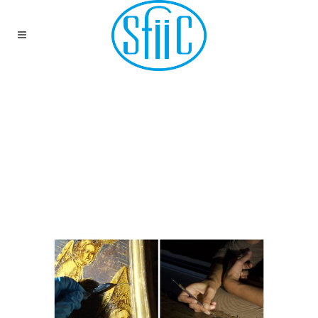
PROLONGATION DE
L’APPEL A
COMMUNICATIONS :
4ÈME JOURNÉE
D’ÉTUDES DU GROUPE
PEINTURE(S)