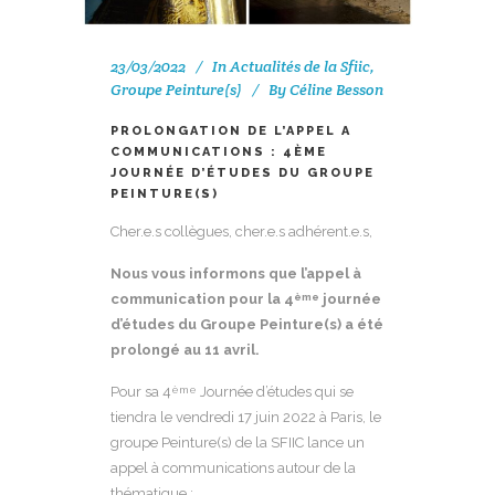
23/03/2022
In
Actualités de la Sfiic
,
Groupe Peinture(s)
By
Céline Besson
PROLONGATION DE L’APPEL A
COMMUNICATIONS : 4ÈME
JOURNÉE D’ÉTUDES DU GROUPE
PEINTURE(S)
Cher.e.s collègues, cher.e.s adhérent.e.s,
Nous vous informons que l’appel à
communication pour la 4
journée
ème
d’études du Groupe Peinture(s) a été
prolongé au 11 avril.
Pour sa 4
Journée d’études qui se
ème
tiendra le vendredi 17 juin 2022 à Paris, le
groupe Peinture(s) de la SFIIC lance un
appel à communications autour de la
thématique :