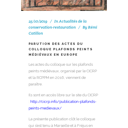
25/10/2019
In
Actualités de la
conservation-restauration
By
Rémi
Catillon
PARUTION DES ACTES DU
COLLOQUE PLAFONDS PEINTS
MÉDIÉVAUX EN EUROPE
Les actes du colloque sur les plafonds
peints médiévaux, organisé par le CICRP
et la RCPPM en 2016, viennent de
paraître.
Ils sont en accès libre sur le site du CICRP
:
http://cicrp.info/publication-plafonds-
peints-medievaux/
La présente publication clôt le colloque
qui s’est tenu à Marseille et à Fréjus en