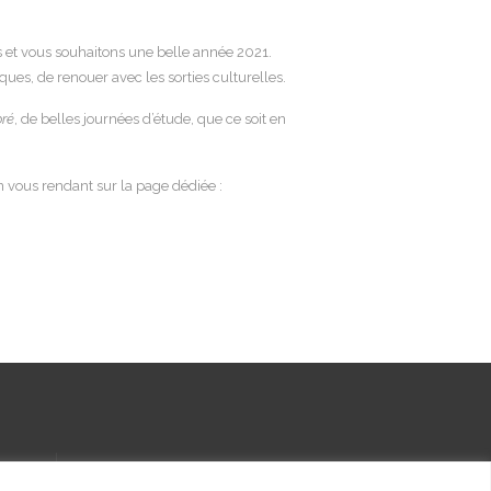
 et vous souhaitons une belle année 2021.
ues, de renouer avec les sorties culturelles.
ré
, de belles journées d’étude, que ce soit en
n vous rendant sur la page dédiée :