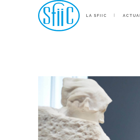
LA SFIIC
ACTUA
LA SFI
BO