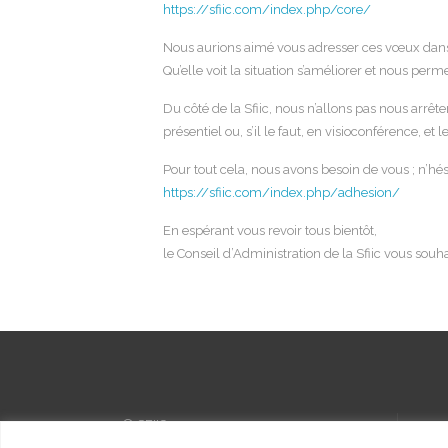
https://sfiic.com/index.php/core/
Nous aurions aimé vous adresser ces vœux dans 
Qu’elle voit la situation s’améliorer et nous per
Du côté de la Sfiic, nous n’allons pas nous ar
présentiel ou, s’il le faut, en visioconférence, e
Pour tout cela, nous avons besoin de vous ; n’hés
https://sfiic.com/index.php/adhesion/
En espérant vous revoir tous bientôt,
le Conseil d’Administration de la Sfiic vous souh
© SFIIC, 2023