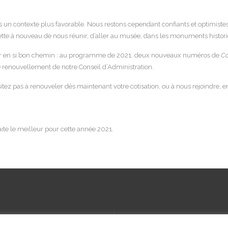
un contexte plus favorable. Nous restons cependant confiants et optimistes
mette à nouveau de nous réunir, d’aller au musée, dans les monuments historiq
rêter en si bon chemin : au programme de 2021, deux nouveaux numéros de
Co
t le renouvellement de notre Conseil d’Administration.
itez pas à renouveler dès maintenant votre cotisation, ou à nous rejoindre, e
aite le meilleur pour cette année 2021.