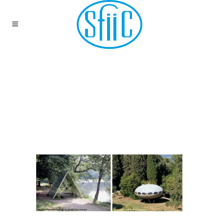
DEUXIÈME JOURNÉE
D’ÉTUDE DU GROUPE
MATÉRIAUX
MODERNES ET
CONTEMPORAINS