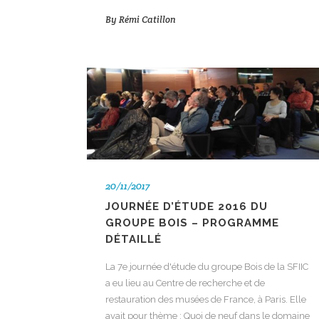
By
Rémi Catillon
20/11/2017
JOURNÉE D’ÉTUDE 2016 DU
GROUPE BOIS – PROGRAMME
DÉTAILLÉ
La 7e journée d'étude du groupe Bois de la SFIIC
a eu lieu au Centre de recherche et de
restauration des musées de France, à Paris. Elle
avait pour thème : Quoi de neuf dans le domaine