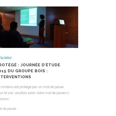
/11/2017
ROTÉGÉ : JOURNÉE D’ÉTUDE
015 DU GROUPE BOIS :
NTERVENTIONS
 contenu est protégé par un mot de passe.
ur le voir, veuillez saisir votre mot de passe ci-
ssous :
t de passe :