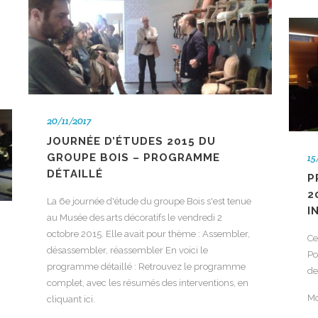
20/11/2017
JOURNÉE D’ÉTUDES 2015 DU
GROUPE BOIS – PROGRAMME
15
DÉTAILLÉ
P
2
La 6e journée d'étude du groupe Bois s'est tenue
I
au Musée des arts décoratifs le vendredi 2
octobre 2015. Elle avait pour thème : Assembler,
Ce
désassembler, réassembler En voici le
Po
programme détaillé : Retrouvez le programme
de
complet, avec les résumés des interventions, en
Mo
cliquant ici.