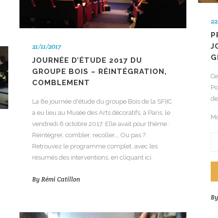
22
P
J
21/11/2017
G
JOURNÉE D’ÉTUDE 2017 DU
GROUPE BOIS – RÉINTÉGRATION,
Ce
COMBLEMENT
Po
de
La 8e journée d'étude du groupe Bois de la SFIIC
a eu lieu au Musée des Arts décoratifs, à Paris, le
Mo
vendredi 6 octobre 2017. Elle avait pour thème :
Réintégrer, combler, recoller,… Ou pas ?
Retrouvez le programme complet, avec les
résumés des interventions, en cliquant ici.
By
Rémi Catillon
B