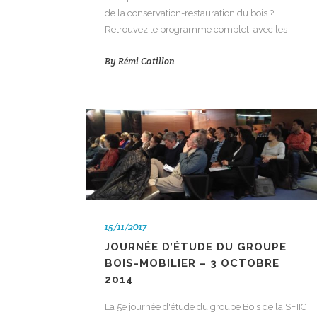
de la conservation-restauration du bois ?
Retrouvez le programme complet, avec les
By
Rémi Catillon
15/11/2017
JOURNÉE D’ÉTUDE DU GROUPE
BOIS-MOBILIER – 3 OCTOBRE
2014
La 5e journée d'étude du groupe Bois de la SFIIC