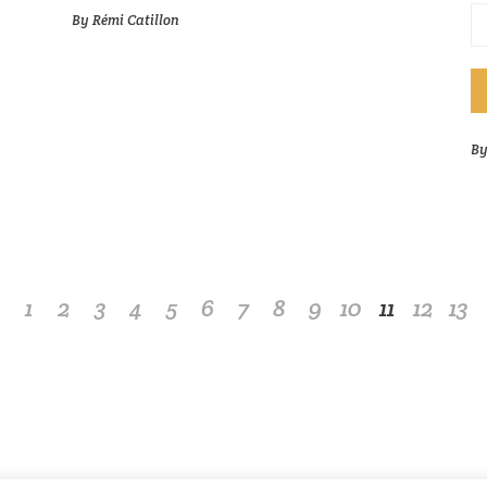
By
Rémi Catillon
B
1
2
3
4
5
6
7
8
9
10
11
12
13