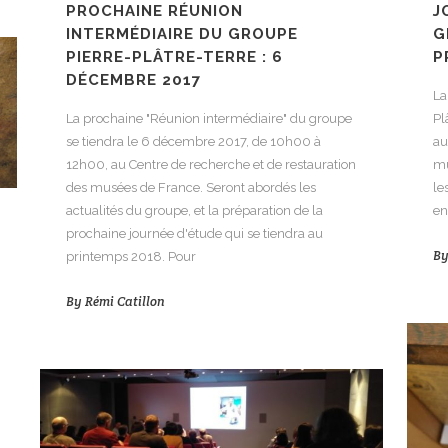
PROCHAINE RÉUNION
J
INTERMÉDIAIRE DU GROUPE
G
PIERRE-PLÂTRE-TERRE : 6
P
DÉCEMBRE 2017
La
La prochaine "Réunion intermédiaire" du groupe
Pl
se tiendra le 6 décembre 2017, de 10h00 à
au
12h00, au Centre de recherche et de restauration
mu
des musées de France. Seront abordés les
le
actualités du groupe, et la préparation de la
en
prochaine journée d'étude qui se tiendra au
B
printemps 2018. Pour
By
Rémi Catillon