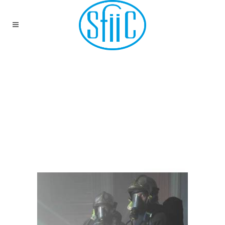
9E JOURNÉES
PROFESSIONNELLES
DE LA
CONSERVATION-
RESTAURATION DES
BIENS CULTURELS