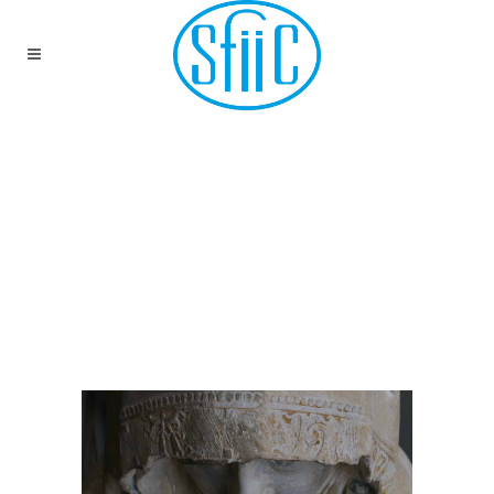
25 JUIN 2018 –
SÉMINAIRE DU C2RMF
– RESTAURATION DE
LA PIETÀ DU MUSÉE
D’ART ET
D’ARCHÉOLOGIE DE
SENLIS