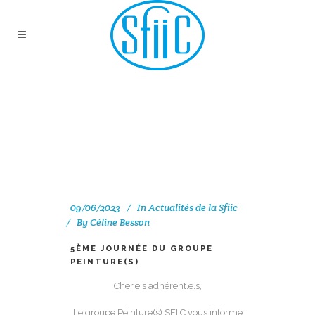
5ÈME JOURNÉE DU
GROUPE PEINTURE(S)
09/06/2023
In
Actualités de la Sfiic
By
Céline Besson
5ÈME JOURNÉE DU GROUPE
PEINTURE(S)
Cher.e.s adhérent.e.s,
Le groupe Peinture(s) SFIIC vous informe