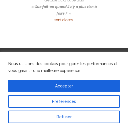
d’étude du groupe Bois
«
Que fait-on quand il n’y a plus rien à
faire ?
»
sont closes
.
Nous utilisons des cookies pour gérer les performances et
vous garantir une meilleure expérience.
© SFIIC, 2023
Accepter
Préférences
Refuser