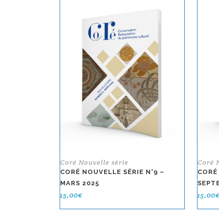
Coré Nouvelle série
Coré 
CORÉ NOUVELLE SÉRIE N°9 –
CORÉ 
MARS 2025
SEPT
15,00
€
15,00