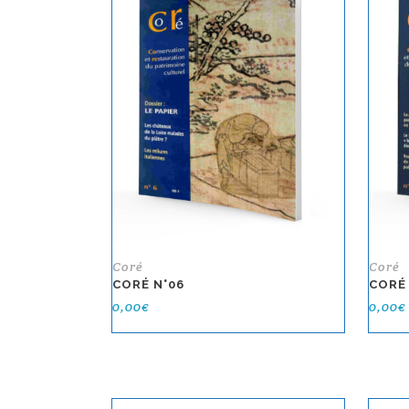
Coré
Coré
CORÉ N°06
CORÉ
0,00
€
0,00
€