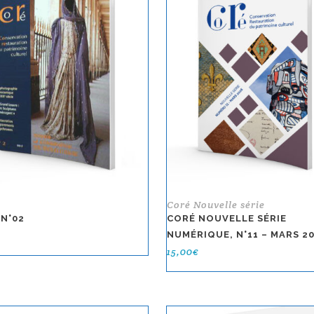
Coré Nouvelle série
 N°02
CORÉ NOUVELLE SÉRIE
NUMÉRIQUE, N°11 – MARS 2
15,00
€