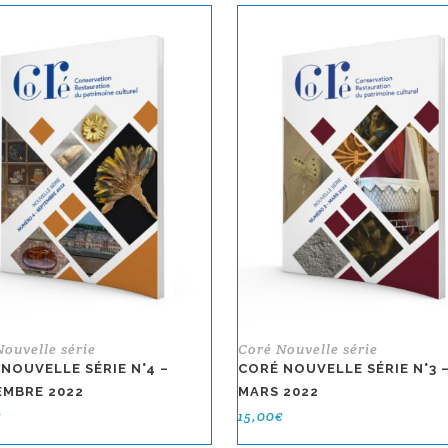
Nouvelle série
Coré Nouvelle série
NOUVELLE SÉRIE N°4 –
CORÉ NOUVELLE SÉRIE N°3 
EMBRE 2022
MARS 2022
€
15,00
€